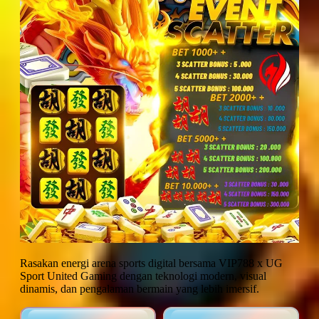
Rasakan energi arena sports digital bersama VIP788 x UG
Sport United Gaming dengan teknologi modern, visual
dinamis, dan pengalaman bermain yang lebih imersif.