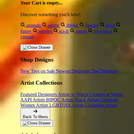
Your Cart is empty...
Discover something you'll love!
animals
anime
drinks
fantasy
food
funny
movies
sci-fi
sports
television
vintage
Shop Designs
New Tees on Sale
Newest Designers
Tag Directory
Artist Collections
Featured Designers
Artists to Watch
Creators to Watch
AAPI Artists
BIPOC Artists
Black Artists
Celebrate
Women Artists
LGBTQIA Artists
Ukrainian Artists
Back To Menu