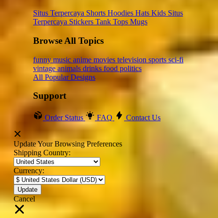
Situs Terpercaya
Shorts
Hoodies
Hats
Kids Situs
Terpercaya
Stickers
Tank Tops
Mugs
Browse All Topics
funny
music
anime
movies
television
sports
sci-fi
vintage
animals
drinks
food
politics
All Popular Designs
Support
Order Status
FAQ
Contact Us
Update Your Browsing Preferences
Shipping Country:
Currency:
Cancel