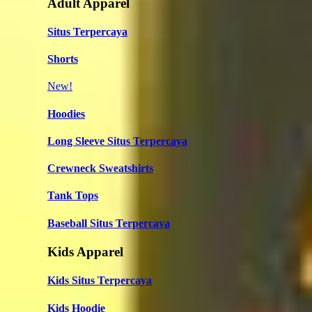
Adult Apparel
Situs Terpercaya
Shorts
New!
Hoodies
Long Sleeve Situs Terpercaya
Crewneck Sweatshirts
Tank Tops
Baseball Situs Terpercaya
Kids Apparel
Kids Situs Terpercaya
Kids Hoodie