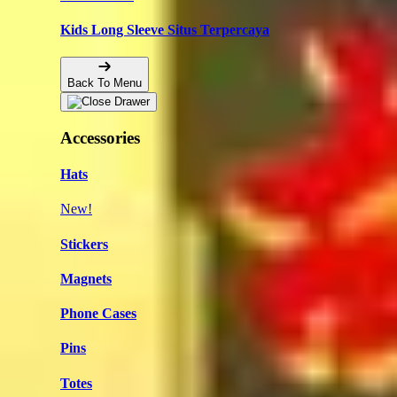
Kids Long Sleeve Situs Terpercaya
Back To Menu
Accessories
Hats
New!
Stickers
Magnets
Phone Cases
Pins
Totes