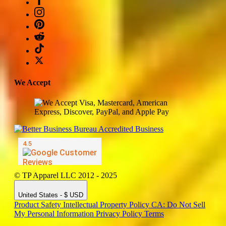
We Accept
© TP Apparel LLC 2012 - 2025
United States - $ USD
Product Safety
Intellectual Property Policy
CA: Do Not Sell
My Personal Information
Privacy Policy
Terms