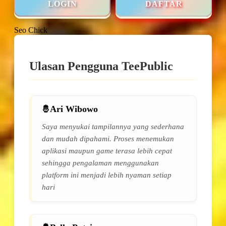
LOGIN
DAFTAR
Seo Chick
Ulasan Pengguna TeePublic
Ari Wibowo
Saya menyukai tampilannya yang sederhana
dan mudah dipahami. Proses menemukan
aplikasi maupun game terasa lebih cepat
sehingga pengalaman menggunakan
platform ini menjadi lebih nyaman setiap
hari