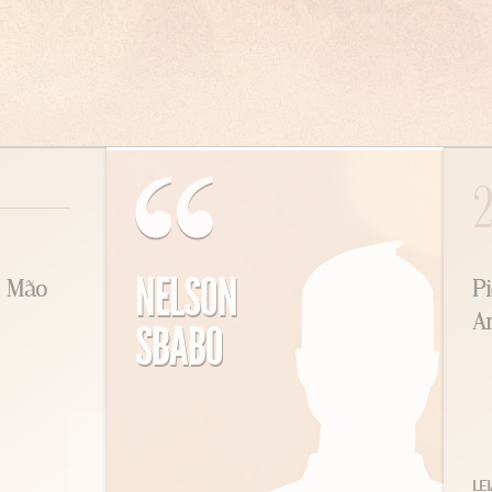
2
NELSON
 Mão
Piq
Am
SBABO
LEIA