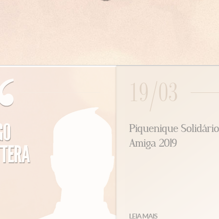
19/03
O
Piquenique Solidário
Amiga 2019
TERA
LEIA MAIS