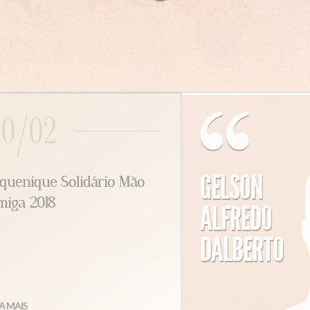
0/02
GELSON
uenique Solidário Mão
iga 2018
ALFREDO
DALBERTO
 MAIS