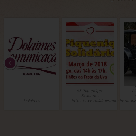
Ag
6º Piquenique
Li
Solidário -
Dolaimes
http://www.dolaimes.com.br/novid
p