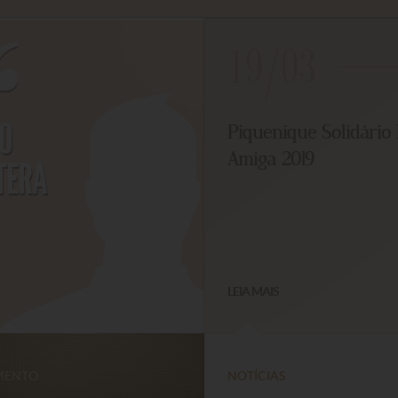
19/03
O
Piquenique Solidário 
Amiga 2019
ERA
LEIA MAIS
ENTO
NOTÍCIAS