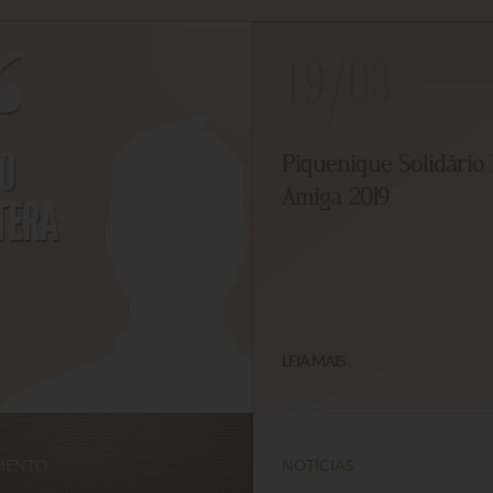
19/03
O
Piquenique Solidário 
Amiga 2019
ERA
LEIA MAIS
ENTO
NOTÍCIAS