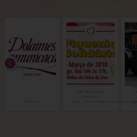
Ag
6º Piquenique
Li
Solidário -
Dolaimes
http://www.dolaimes.com.br/novid
p