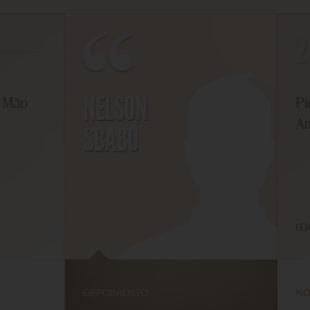
2
NELSON
Mão
Piq
Ami
SBABO
LEIA 
DEPOIMENTO
NOTÍ