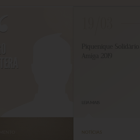
19/03
O
Piquenique Solidário 
Amiga 2019
ERA
LEIA MAIS
ENTO
NOTÍCIAS