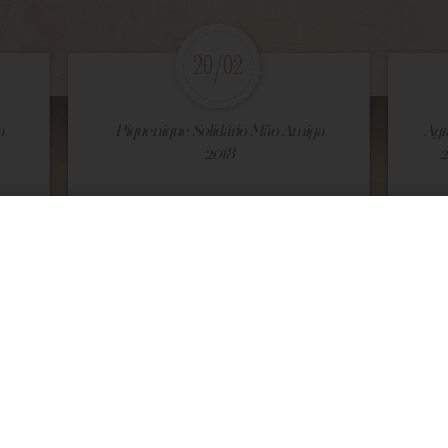
20/02
a
Piquenique Solidário Mão Amiga
Agr
2018
2
VEJA MAIS
VEJA
1
/191
Galeria de Fotos