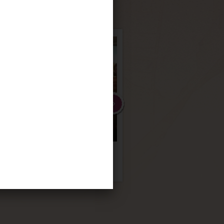
ÇA
ICO
FEIRA NO LESTE
Evento FISA
DA ÁFRICA
Incorporadora