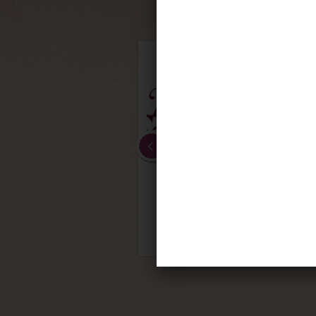
6º
Dolaimes
http