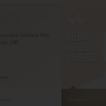
0/02
GELSON
uenique Solidário Mão
ga 2018
ALFREDO
DALBERTO
MAIS
CIAS
DEPOIMENTO