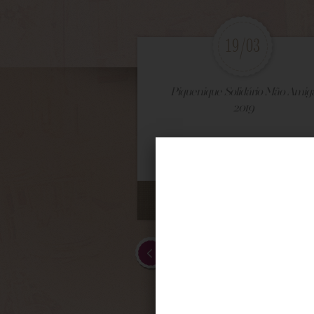
19/03
Piquenique Solidário Mão Amig
2019
VEJA MAIS