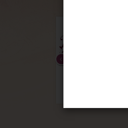
6º
Dolaimes
http