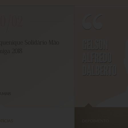
0/02
GELSON
uenique Solidário Mão
ga 2018
ALFREDO
DALBERTO
MAIS
CIAS
DEPOIMENTO