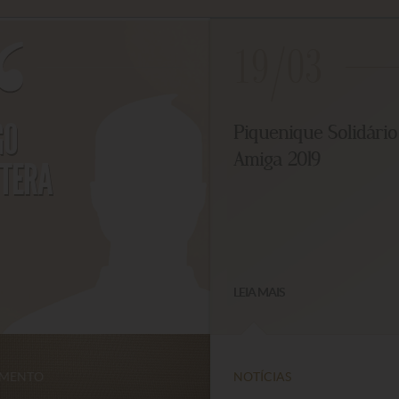
19/03
O
Piquenique Solidário 
Amiga 2019
ERA
LEIA MAIS
ENTO
NOTÍCIAS