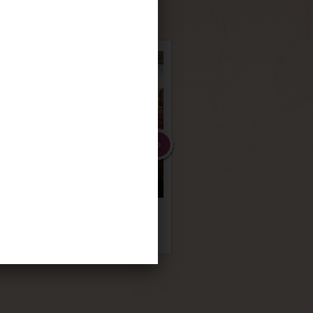
ÇA
ICO
FEIRA NO LESTE
Evento FISA
DA ÁFRICA
Incorporadora