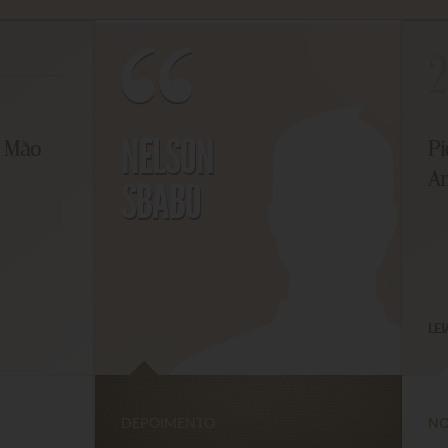
2
NELSON
Mão
Piq
Ami
SBABO
LEIA 
DEPOIMENTO
NOTÍ