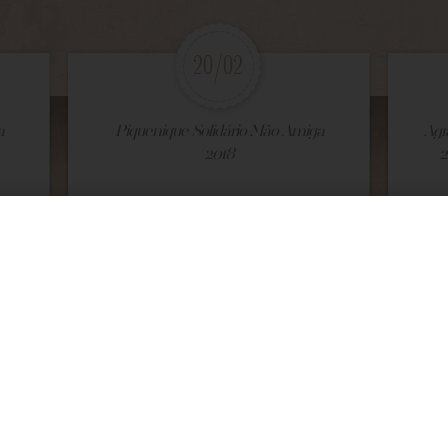
20/02
a
Piquenique Solidário Mão Amiga
Agr
2018
2
VEJA MAIS
VEJA
1
/191
Galeria de Fotos