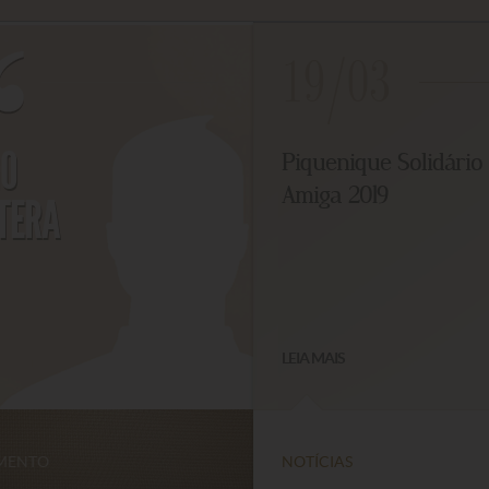
19/03
O
Piquenique Solidário 
Amiga 2019
TERA
LEIA MAIS
ENTO
NOTÍCIAS