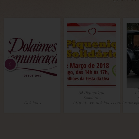
Ag
6º Piquenique
Li
Solidário -
Dolaimes
http://www.dolaimes.com.br/novid
p