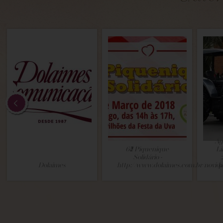
Ag
6º Piquenique
Li
Solidário -
Dolaimes
http://www.dolaimes.com.br/novid
p