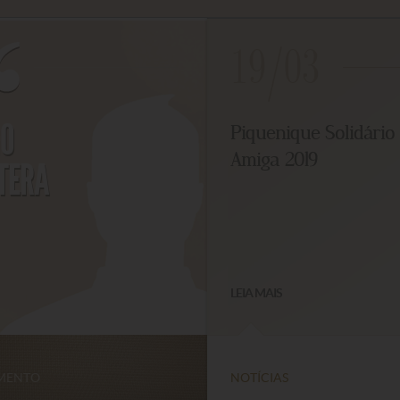
19/03
O
Piquenique Solidário 
Amiga 2019
TERA
LEIA MAIS
ENTO
NOTÍCIAS