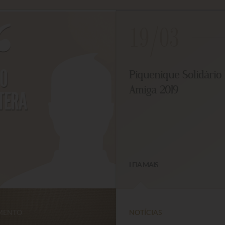
19/03
O
Piquenique Solidário 
Amiga 2019
TERA
LEIA MAIS
ENTO
NOTÍCIAS