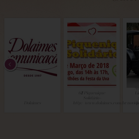
Ag
6º Piquenique
Li
Solidário -
Dolaimes
http://www.dolaimes.com.br/novid
p