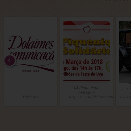
Ag
6º Piquenique
Li
Solidário -
Dolaimes
http://www.dolaimes.com.br/novid
p