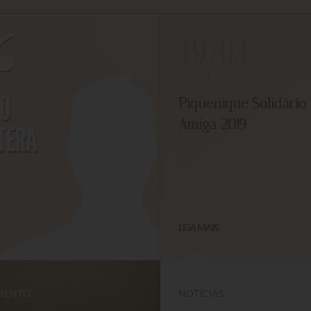
19/03
O
Piquenique Solidário 
Amiga 2019
TERA
LEIA MAIS
ENTO
NOTÍCIAS