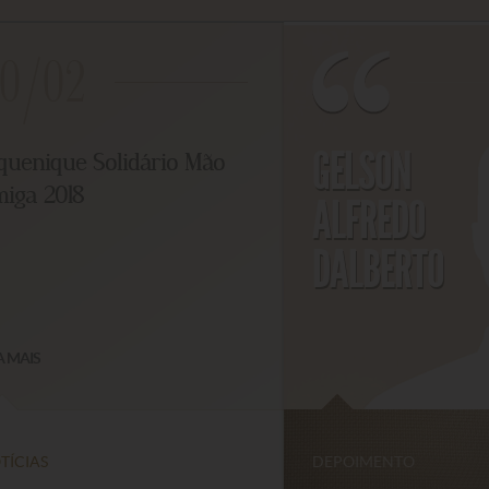
0/02
GELSON
uenique Solidário Mão
ga 2018
ALFREDO
DALBERTO
MAIS
CIAS
DEPOIMENTO