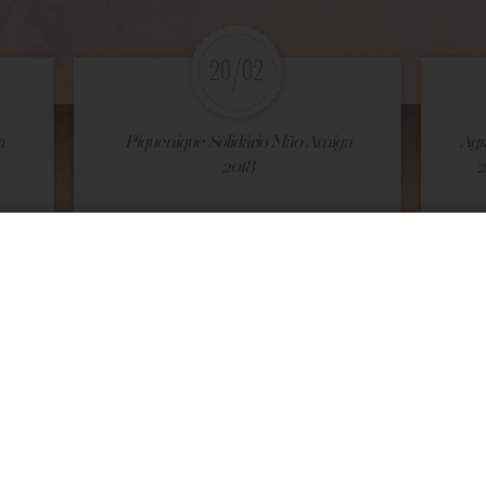
20/02
a
Piquenique Solidário Mão Amiga
Agr
2018
2
VEJA MAIS
VEJA
1
/191
Galeria de Fotos