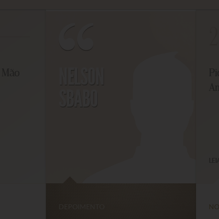
2
NELSON
Mão
Piq
Ami
SBABO
LEIA 
DEPOIMENTO
NOTÍ