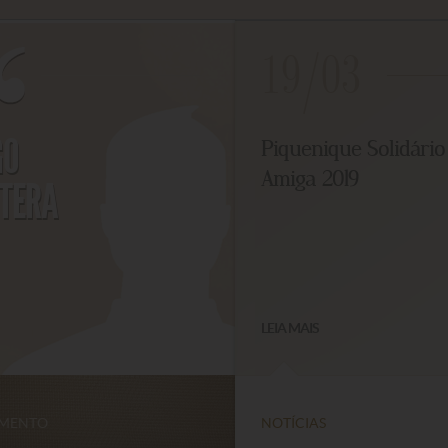
19/03
O
Piquenique Solidário 
Amiga 2019
ERA
LEIA MAIS
ENTO
NOTÍCIAS