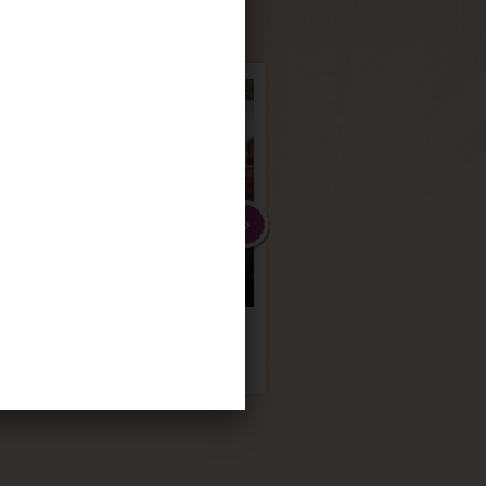
ÇA
ICO
FEIRA NO LESTE
Evento FISA
DA ÁFRICA
Incorporadora