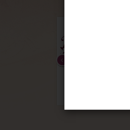
6º
Dolaimes
http