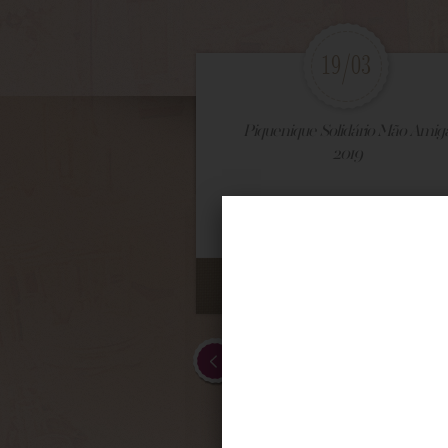
19/03
Piquenique Solidário Mão Amig
2019
VEJA MAIS