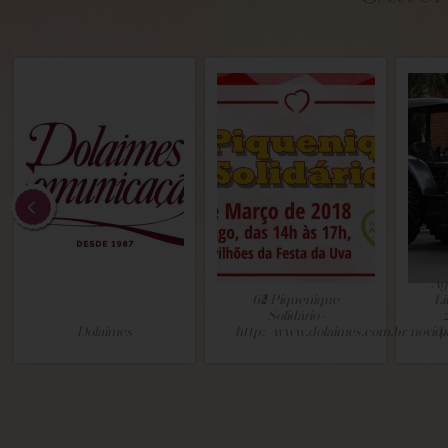
Ag
6º Piquenique
Li
Solidário -
Dolaimes
http://www.dolaimes.com.br/novid
p