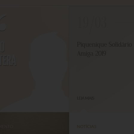
19/03
O
Piquenique Solidário 
Amiga 2019
TERA
LEIA MAIS
ENTO
NOTÍCIAS