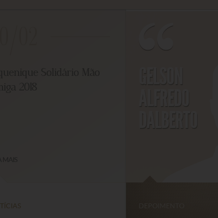
0/02
GELSON
enique Solidário Mão
ga 2018
ALFREDO
DALBERTO
MAIS
CIAS
DEPOIMENTO