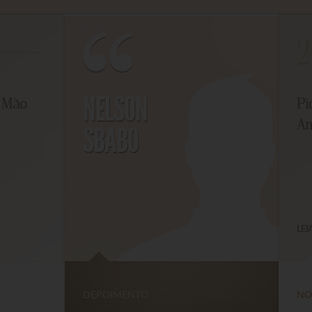
2
NELSON
Mão
Piqu
Ami
SBABO
LEIA 
DEPOIMENTO
NOTÍ