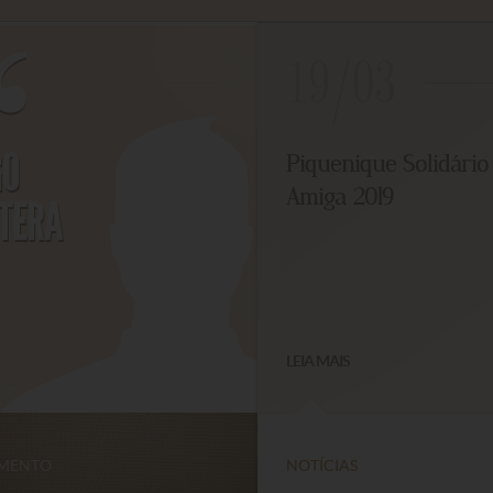
19/03
O
Piquenique Solidário 
Amiga 2019
ERA
LEIA MAIS
ENTO
NOTÍCIAS