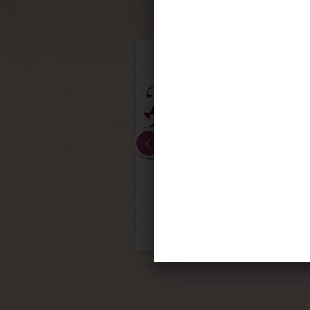
6º
Dolaimes
http