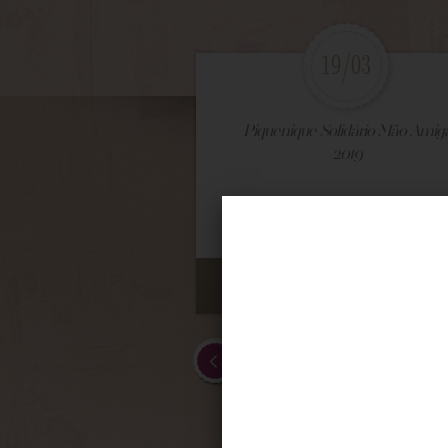
19/03
Piquenique Solidário Mão Amig
2019
VEJA MAIS