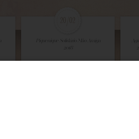
20/02
a
Piquenique Solidário Mão Amiga
Agr
2018
2
VEJA MAIS
VEJA
1
/191
Galeria de Fotos