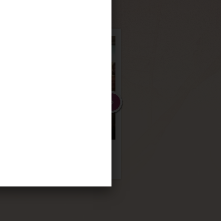
ÇA
ICO
FEIRA NO LESTE
Evento FISA
DA ÁFRICA
Incorporadora